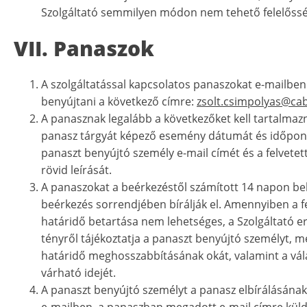
Szolgáltató semmilyen módon nem tehető felelőssé
VII. Panaszok
A szolgáltatással kapcsolatos panaszokat e-mailben 
benyújtani a következő címre:
zsolt.csimpolyas@ca
A panasznak legalább a következőket kell tartalmazn
panasz tárgyát képező esemény dátumát és időpont
panaszt benyújtó személy e-mail címét és a felvetet
rövid leírását.
A panaszokat a beérkezéstől számított 14 napon bel
beérkezés sorrendjében bírálják el. Amennyiben a f
határidő betartása nem lehetséges, a Szolgáltató er
tényről tájékoztatja a panaszt benyújtó személyt, 
határidő meghosszabbításának okát, valamint a vá
várható idejét.
A panaszt benyújtó személyt a panasz elbírálásána