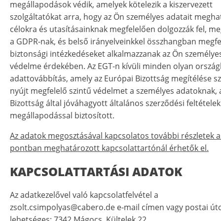
megállapodások védik, amelyek kötelezik a kiszervezett
szolgáltatókat arra, hogy az Ön személyes adatait megha
célokra és utasításainknak megfelelően dolgozzák fel, me
a GDPR-nak, és belső irányelveinkkel összhangban megfe
biztonsági intézkedéseket alkalmazzanak az Ön személye
védelme érdekében. Az EGT-n kívüli minden olyan ország
adattovábbítás, amely az Európai Bizottság megítélése s
nyújt megfelelő szintű védelmet a személyes adatoknak, 
Bizottság által jóváhagyott általános szerződési feltétele
megállapodással biztosított.
Az adatok megosztásával kapcsolatos további részletek az
pontban meghatározott kapcsolattartónál érhetők el.
KAPCSOLATTARTÁSI ADATOK
Az adatkezelővel való kapcsolatfelvétel a
zsolt.csimpolyas@cabero.de e-mail címen vagy postai út
lehetséges: 7342 Mágocs, Kültelek 22