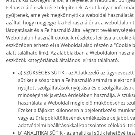
A sütik kis szöveges fájlok, amelyeket a Weboldalt böngé
Felhasználó eszközére telepítenek. A sütik olyan informá
gyűjtenek, amelyek megkönnyítik a weboldal használatát 
azáltal, hogy megjegyzik a Felhasználónak a weboldalon t
látogatásait és a Felhasználó által végzett tevékenységeke
Weboldalon használt cookie-k részletes leírása a cookie-k
eszközében érhető el (a Weboldal alsó részén a "Cookie b
alatt található link). Az alábbiakban a Weboldalon haszná
eszközök kategóriáinak általános leírása található.
a) SZÜKSÉGES SÜTIK - az Adatkezelő az úgynevezett
sütiket elsősorban a Felhasználó számára elektroni
nyújtott szolgáltatások nyújtása és e szolgáltatások
minőségének javítása érdekében használja. A szüks
használata a Weboldal megfelelő működéséhez szü
Ezeket a fájlokat különösen a bejelentkezési munk
vagy az űrlapok kitöltésének emlékezése céljából, v
adatvédelmi beállításokkal kapcsolatos célokból tele
b) ANALITIKAI SÜTIK - az analitikai sütik lehetővé tesz