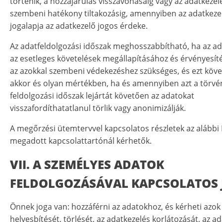
történik, a hozzájárulás visszavonásáig vagy az adatkezel
szembeni hatékony tiltakozásig, amennyiben az adatkeze
jogalapja az adatkezelő jogos érdeke.
Az adatfeldolgozási időszak meghosszabbítható, ha az ad
az esetleges követelések megállapításához és érvényesít
az azokkal szembeni védekezéshez szükséges, és ezt köv
akkor és olyan mértékben, ha és amennyiben azt a törvény
feldolgozási időszak lejártát követően az adatokat
visszafordíthatatlanul törlik vagy anonimizálják.
A megőrzési ütemtervvel kapcsolatos részletek az alábbi 
megadott kapcsolattartónál kérhetők.
VII. A SZEMÉLYES ADATOK
FELDOLGOZÁSÁVAL KAPCSOLATOS
Önnek joga van: hozzáférni az adatokhoz, és kérheti azok
helyesbítését, törlését, az adatkezelés korlátozását, az a