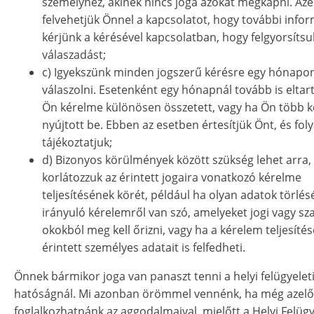
személyhez, akinek nincs joga azokat megkapni. Azér
felvehetjük Önnel a kapcsolatot, hogy további info
kérjünk a kérésével kapcsolatban, hogy felgyorsítsu
válaszadást;
c) Igyekszünk minden jogszerű kérésre egy hónapon
válaszolni. Esetenként egy hónapnál tovább is eltart
Ön kérelme különösen összetett, vagy ha Ön több 
nyújtott be. Ebben az esetben értesítjük Önt, és fo
tájékoztatjuk;
d) Bizonyos körülmények között szükség lehet arra,
korlátozzuk az érintett jogaira vonatkozó kérelme
teljesítésének körét, például ha olyan adatok törlés
irányuló kérelemről van szó, amelyeket jogi vagy sz
okokból meg kell őrizni, vagy ha a kérelem teljesíté
érintett személyes adatait is felfedheti.
Önnek bármikor joga van panaszt tenni a helyi felügyelet
hatóságnál. Mi azonban örömmel vennénk, ha még azelő
foglalkozhatnánk az aggodalmaival, mielőtt a Helyi Felügy