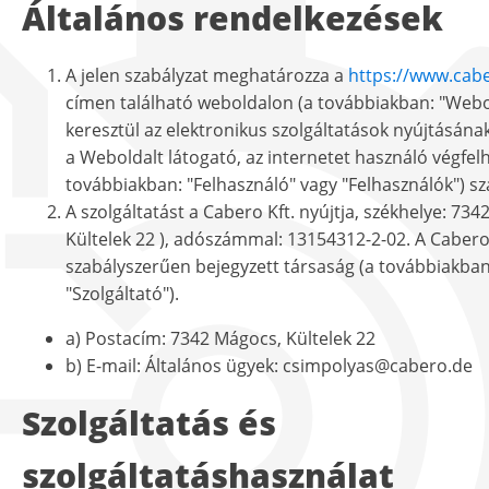
Általános rendelkezések
A jelen szabályzat meghatározza a
https://www.cab
címen található weboldalon (a továbbiakban: "Webo
keresztül az elektronikus szolgáltatások nyújtásának
a Weboldalt látogató, az internetet használó végfel
továbbiakban: "Felhasználó" vagy "Felhasználók") s
A szolgáltatást a Cabero Kft. nyújtja, székhelye: 73
Kültelek 22 ), adószámmal: 13154312-2-02. A Cabero 
szabályszerűen bejegyzett társaság (a továbbiakban
"Szolgáltató").
a) Postacím: 7342 Mágocs, Kültelek 22
b) E-mail: Általános ügyek: csimpolyas@cabero.de
Szolgáltatás és
szolgáltatáshasználat