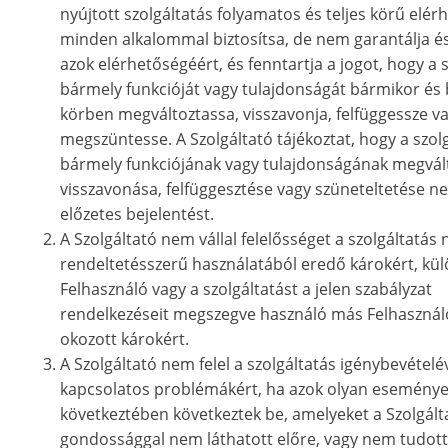
nyújtott szolgáltatás folyamatos és teljes körű elér
minden alkalommal biztosítsa, de nem garantálja és
azok elérhetőségéért, és fenntartja a jogot, hogy a 
bármely funkcióját vagy tulajdonságát bármikor és
körben megváltoztassa, visszavonja, felfüggessze v
megszüntesse. A Szolgáltató tájékoztat, hogy a szol
bármely funkciójának vagy tulajdonságának megvál
visszavonása, felfüggesztése vagy szüneteltetése n
előzetes bejelentést.
A Szolgáltató nem vállal felelősséget a szolgáltatás
rendeltetésszerű használatából eredő károkért, kü
Felhasználó vagy a szolgáltatást a jelen szabályzat
rendelkezéseit megszegve használó más Felhasználó
okozott károkért.
A Szolgáltató nem felel a szolgáltatás igénybevételé
kapcsolatos problémákért, ha azok olyan esemény
következtében következtek be, amelyeket a Szolgálta
gondossággal nem láthatott előre, vagy nem tudott 