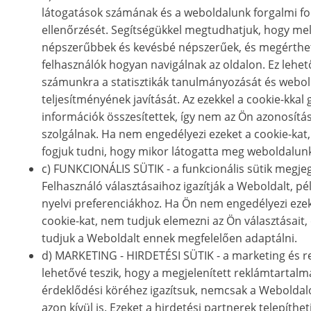
látogatások számának és a weboldalunk forgalmi fo
ellenőrzését. Segítségükkel megtudhatjuk, hogy mel
népszerűbbek és kevésbé népszerűek, és megérthet
felhasználók hogyan navigálnak az oldalon. Ez lehet
számunkra a statisztikák tanulmányozását és webo
teljesítményének javítását. Az ezekkel a cookie-kkal 
információk összesítettek, így nem az Ön azonosítá
szolgálnak. Ha nem engedélyezi ezeket a cookie-kat
fogjuk tudni, hogy mikor látogatta meg weboldalunk
c) FUNKCIONÁLIS SÜTIK - a funkcionális sütik megjeg
Felhasználó választásaihoz igazítják a Weboldalt, pé
nyelvi preferenciákhoz. Ha Ön nem engedélyezi ezek
cookie-kat, nem tudjuk elemezni az Ön választásait
tudjuk a Weboldalt ennek megfelelően adaptálni.
d) MARKETING - HIRDETÉSI SÜTIK - a marketing és r
lehetővé teszik, hogy a megjelenített reklámtartalm
érdeklődési köréhez igazítsuk, nemcsak a Webolda
azon kívül is. Ezeket a hirdetési partnerek telepíthet