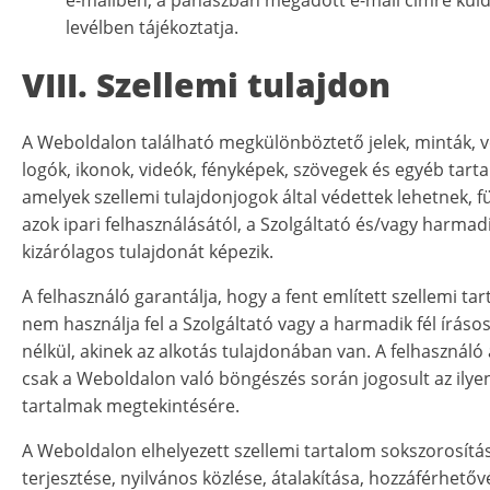
e-mailben, a panaszban megadott e-mail címre küld
levélben tájékoztatja.
VIII. Szellemi tulajdon
A Weboldalon található megkülönböztető jelek, minták, v
logók, ikonok, videók, fényképek, szövegek és egyéb tart
amelyek szellemi tulajdonjogok által védettek lehetnek, f
azok ipari felhasználásától, a Szolgáltató és/vagy harmadi
kizárólagos tulajdonát képezik.
A felhasználó garantálja, hogy a fent említett szellemi ta
nem használja fel a Szolgáltató vagy a harmadik fél íráso
nélkül, akinek az alkotás tulajdonában van. A felhasznál
csak a Weboldalon való böngészés során jogosult az ilyen
tartalmak megtekintésére.
A Weboldalon elhelyezett szellemi tartalom sokszorosítá
terjesztése, nyilvános közlése, átalakítása, hozzáférhetőv