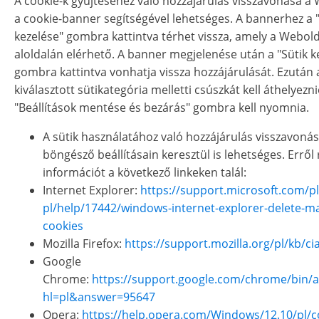
A cookie-k gyűjtéséhez való hozzájárulás visszavonása a
a cookie-banner segítségével lehetséges. A bannerhez a "
kezelése" gombra kattintva térhet vissza, amely a Webol
aloldalán elérhető. A banner megjelenése után a "Sütik k
gombra kattintva vonhatja vissza hozzájárulását. Ezután 
kiválasztott sütikategória melletti csúszkát kell áthelyezn
"Beállítások mentése és bezárás" gombra kell nyomnia.
A sütik használatához való hozzájárulás visszavonás
böngésző beállításain keresztül is lehetséges. Erről 
információt a következő linkeken talál:
Internet Explorer:
https://support.microsoft.com/pl
pl/help/17442/windows-internet-explorer-delete-m
cookies
Mozilla Firefox:
https://support.mozilla.org/pl/kb/ci
Google
Chrome:
https://support.google.com/chrome/bin/
hl=pl&answer=95647
Opera:
https://help.opera.com/Windows/12.10/pl/c