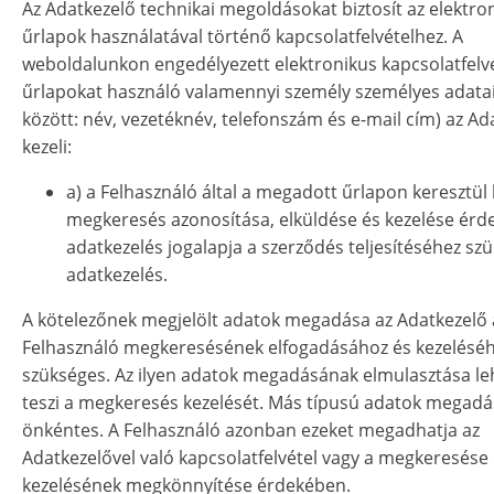
Az Adatkezelő technikai megoldásokat biztosít az elektro
űrlapok használatával történő kapcsolatfelvételhez. A
weboldalunkon engedélyezett elektronikus kapcsolatfelvé
űrlapokat használó valamennyi személy személyes adatai
között: név, vezetéknév, telefonszám és e-mail cím) az Ad
kezeli:
a) a Felhasználó által a megadott űrlapon keresztül 
megkeresés azonosítása, elküldése és kezelése érd
adatkezelés jogalapja a szerződés teljesítéséhez sz
adatkezelés.
A kötelezőnek megjelölt adatok megadása az Adatkezelő á
Felhasználó megkeresésének elfogadásához és kezelésé
szükséges. Az ilyen adatok megadásának elmulasztása le
teszi a megkeresés kezelését. Más típusú adatok megad
önkéntes. A Felhasználó azonban ezeket megadhatja az
Adatkezelővel való kapcsolatfelvétel vagy a megkeresése
kezelésének megkönnyítése érdekében.