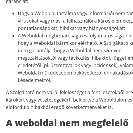
garanciát:
Hogy a Weboldal tartalma vagy információi nem ta
vírusokat vagy más, a felhasználóra káros elemeket
pontatlanságokat, hibákat vagy hiányosságokat;
A Weboldal megbízhatósága és folyamatossága, illet
hogy a Weboldal bármikor elérhető. A Szolgáltató 
nem garantálja, hogy a Weboldal nem szenved
megszakításoktól vagy távközlési hibáktól, függetle
eredetétől (pl. üzemzavarok vagy incidensek), valam
Weboldal működésében bekövetkező fennakadások
késedelmektől.
A Szolgáltató nem vállal felelősséget a fenti esetekből er
károkért vagy veszteségekért, beleértve a Weboldalon e
előforduló hibákból eredő következményeket is.
A weboldal nem megfelelő