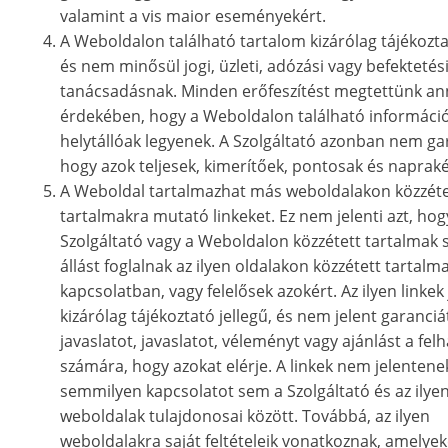
valamint a vis maior eseményekért.
A Weboldalon található tartalom kizárólag tájékoztat
és nem minősül jogi, üzleti, adózási vagy befektetés
tanácsadásnak. Minden erőfeszítést megtettünk an
érdekében, hogy a Weboldalon található informáci
helytállóak legyenek. A Szolgáltató azonban nem gar
hogy azok teljesek, kimerítőek, pontosak és napraké
A Weboldal tartalmazhat más weboldalakon közzéte
tartalmakra mutató linkeket. Ez nem jelenti azt, hog
Szolgáltató vagy a Weboldalon közzétett tartalmak 
állást foglalnak az ilyen oldalakon közzétett tartalm
kapcsolatban, vagy felelősek azokért. Az ilyen linkek 
kizárólag tájékoztató jellegű, és nem jelent garanciát
javaslatot, javaslatot, véleményt vagy ajánlást a fel
számára, hogy azokat elérje. A linkek nem jelentene
semmilyen kapcsolatot sem a Szolgáltató és az ilye
weboldalak tulajdonosai között. Továbbá, az ilyen
weboldalakra saját feltételeik vonatkoznak, amelyek