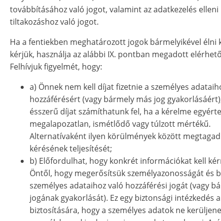
továbbításához való jogot, valamint az adatkezelés elleni
tiltakozáshoz való jogot.
Ha a fentiekben meghatározott jogok bármelyikével élni k
kérjük, használja az alábbi IX. pontban megadott elérhet
Felhívjuk figyelmét, hogy:
a) Önnek nem kell díjat fizetnie a személyes adataih
hozzáférésért (vagy bármely más jog gyakorlásáért
ésszerű díjat számíthatunk fel, ha a kérelme egyér
megalapozatlan, ismétlődő vagy túlzott mértékű.
Alternatívaként ilyen körülmények között megtagad
kérésének teljesítését;
b) Előfordulhat, hogy konkrét információkat kell ké
Öntől, hogy megerősítsük személyazonosságát és bi
személyes adataihoz való hozzáférési jogát (vagy 
jogának gyakorlását). Ez egy biztonsági intézkedés 
biztosítására, hogy a személyes adatok ne kerüljen