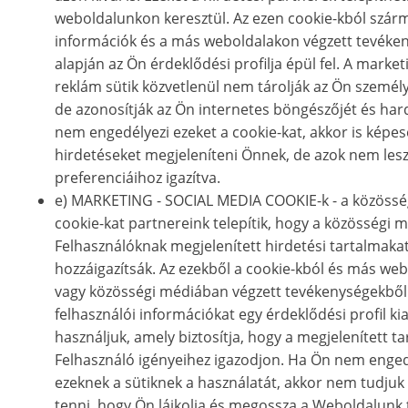
weboldalunkon keresztül. Az ezen cookie-kból szár
információk és a más weboldalakon végzett tevéke
alapján az Ön érdeklődési profilja épül fel. A market
reklám sütik közvetlenül nem tárolják az Ön személy
de azonosítják az Ön internetes böngészőjét és har
nem engedélyezi ezeket a cookie-kat, akkor is képes
hirdetéseket megjeleníteni Önnek, de azok nem les
preferenciáihoz igazítva.
e) MARKETING - SOCIAL MEDIA COOKIE-k - a közössé
cookie-kat partnereink telepítik, hogy a közösségi 
Felhasználóknak megjelenített hirdetési tartalmaka
hozzáigazítsák. Az ezekből a cookie-kból és más we
vagy közösségi médiában végzett tevékenységekbő
felhasználói információkat egy érdeklődési profil ki
használjuk, amely biztosítja, hogy a megjelenített t
Felhasználó igényeihez igazodjon. Ha Ön nem enged
ezeknek a sütiknek a használatát, akkor nem tudjuk
tenni, hogy Ön lájkolja és megossza a Weboldalunk 