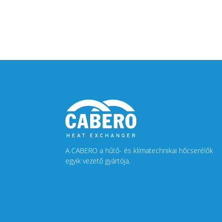
A CABERO a hűtő- és klímatechnikai hőcserélők
egyik vezető gyártója.