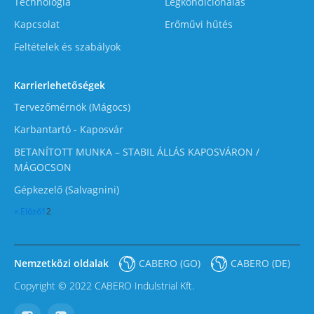
Technológia
Légkondícionálás
Kapcsolat
Erőművi hűtés
Feltételek és szabályok
Karrierlehetőségek
Tervezőmérnök (Mágocs)
Karbantartó - Kaposvár
BETANÍTOTT MUNKA – STABIL ÁLLÁS KAPOSVÁRON /
MÁGOCSON
Gépkezelő (Salvagnini)
« Előző
1
2
Nemzetközi oldalak
CABERO (GO)
CABERO (DE)
Copyright © 2022 CABERO Indulstrial Kft.